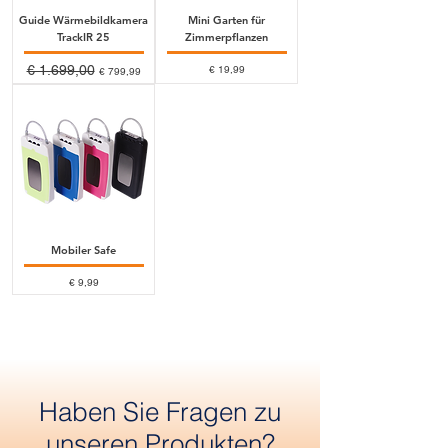
Guide Wärmebildkamera
Mini Garten für
TrackIR 25
Zimmerpflanzen
Standardpreis
€ 1.699,00
Sale-Preis
Preis
€ 19,99
€ 799,99
Mobiler Safe
Preis
€ 9,99
Haben Sie Fragen zu
unseren Produkten?