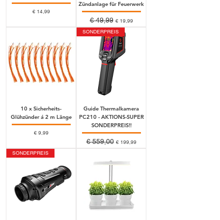
Zündanlage für Feuerwerk
Preis
€ 14,99
Standardpreis
€ 49,99
Sale-Preis
€ 19,99
SONDERPREIS
10 x Sicherheits-
Guide Thermalkamera
Glühzünder á 2 m Länge
PC210 - AKTIONS-SUPER
SONDERPREIS!!
Preis
€ 9,99
Standardpreis
€ 559,00
Sale-Preis
€ 199,99
SONDERPREIS