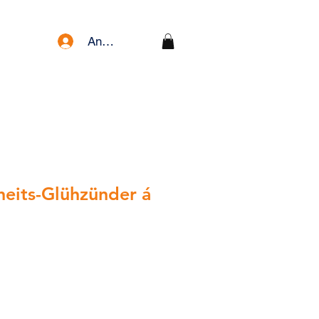
Anmelden
heits-Glühzünder á